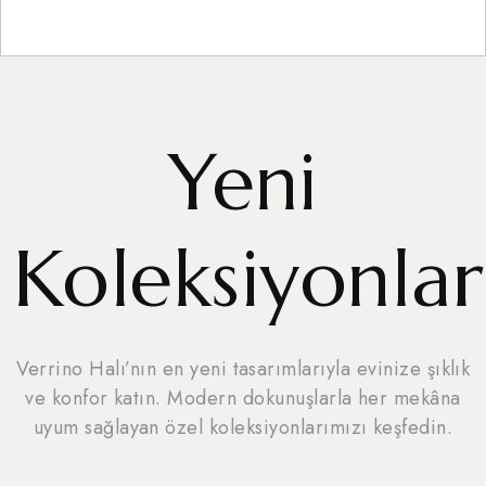
Yeni
Koleksiyonlar
Verrino Halı’nın en yeni tasarımlarıyla evinize şıklık
ve konfor katın. Modern dokunuşlarla her mekâna
uyum sağlayan özel koleksiyonlarımızı keşfedin.